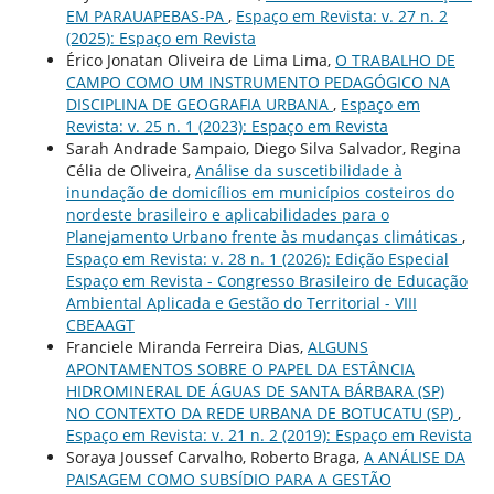
EM PARAUAPEBAS-PA
,
Espaço em Revista: v. 27 n. 2
(2025): Espaço em Revista
Érico Jonatan Oliveira de Lima Lima,
O TRABALHO DE
CAMPO COMO UM INSTRUMENTO PEDAGÓGICO NA
DISCIPLINA DE GEOGRAFIA URBANA
,
Espaço em
Revista: v. 25 n. 1 (2023): Espaço em Revista
Sarah Andrade Sampaio, Diego Silva Salvador, Regina
Célia de Oliveira,
Análise da suscetibilidade à
inundação de domicílios em municípios costeiros do
nordeste brasileiro e aplicabilidades para o
Planejamento Urbano frente às mudanças climáticas
,
Espaço em Revista: v. 28 n. 1 (2026): Edição Especial
Espaço em Revista - Congresso Brasileiro de Educação
Ambiental Aplicada e Gestão do Territorial - VIII
CBEAAGT
Franciele Miranda Ferreira Dias,
ALGUNS
APONTAMENTOS SOBRE O PAPEL DA ESTÂNCIA
HIDROMINERAL DE ÁGUAS DE SANTA BÁRBARA (SP)
NO CONTEXTO DA REDE URBANA DE BOTUCATU (SP)
,
Espaço em Revista: v. 21 n. 2 (2019): Espaço em Revista
Soraya Joussef Carvalho, Roberto Braga,
A ANÁLISE DA
PAISAGEM COMO SUBSÍDIO PARA A GESTÃO