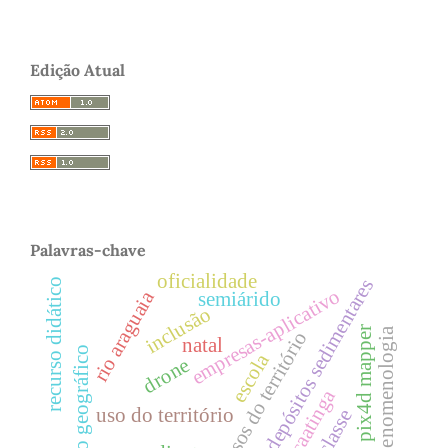
Edição Atual
Palavras-chave
oficialidade
depósitos sedimentares
recurso didático
empresas-aplicativo
rio araguaia
semiárido
inclusão
pix4d mapper
fenomenologia
usos do território
natal
espaço geográfico
escola
drone
caatinga
uso do território
classe