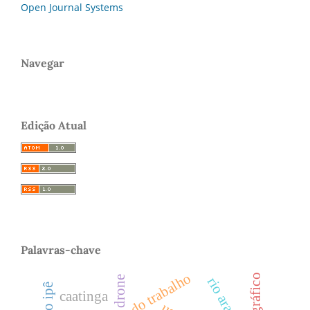
Open Journal Systems
Navegar
Edição Atual
Palavras-chave
drone
rio araguaia
caatinga