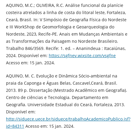
AQUINO, M.C.; OLIVEIRA, R.C. Análise funcional da planície
costeira atrelados a linha de costa do litoral leste, Fortaleza,
Ceará, Brasil. In: V Simpósio de Geografia Física do Nordeste
e III WorkShop de Geomorfologia e Geoarqueologia do
Nordeste, 2023, Recife-PE. Anais em Mudanças Ambientais e
as Transformações da Paisagem no Nordeste Brasileiro.
Trabalho 846/3569. Recife: 1. ed. – Ananindeua : Itacaiúnas,
2024. Disponível em:
https://sgfnev.wixsite.com/vsgfne
Acesso em: 15 jan. 2024.
AQUINO, M. C. Evolução e Dinâmica Sócio-ambiental na
praia da Caponga e Águas Belas, Cascavel,Ceará, Brasil.
2013. 89 p. Dissertação (Mestrado Acadêmico em Geografia).
Centro de ciências e Tecnologia. Departamento em
Geografia. Universidade Estadual do Ceará, Fortaleza, 2013.
Disponível em:
http://siduece.uece.br/siduece/trabalhoAcademicoPublico.jsf?
id=84311
Acesso em: 15 jan. 2024.