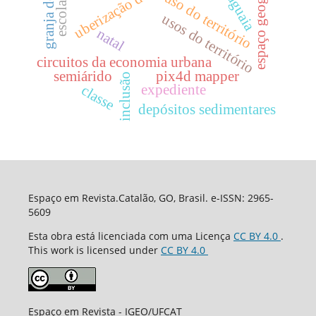
uberização do trabalho
espaço geográfico
granja do ipê
uso do território
escola
usos do território
natal
circuitos da economia urbana
semiárido
pix4d mapper
inclusão
expediente
classe
depósitos sedimentares
Espaço em Revista.Catalão, GO, Brasil. e-ISSN: 2965-
5609
Esta obra está licenciada com uma Licença
CC BY 4.0
.
This work is licensed under
CC BY 4.0
Espaço em Revista - IGEO/UFCAT