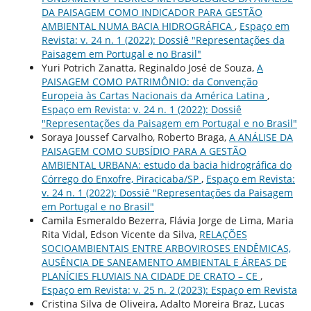
DA PAISAGEM COMO INDICADOR PARA GESTÃO
AMBIENTAL NUMA BACIA HIDROGRÁFICA
,
Espaço em
Revista: v. 24 n. 1 (2022): Dossiê "Representações da
Paisagem em Portugal e no Brasil"
Yuri Potrich Zanatta, Reginaldo José de Souza,
A
PAISAGEM COMO PATRIMÔNIO: da Convenção
Europeia às Cartas Nacionais da América Latina
,
Espaço em Revista: v. 24 n. 1 (2022): Dossiê
"Representações da Paisagem em Portugal e no Brasil"
Soraya Joussef Carvalho, Roberto Braga,
A ANÁLISE DA
PAISAGEM COMO SUBSÍDIO PARA A GESTÃO
AMBIENTAL URBANA: estudo da bacia hidrográfica do
Córrego do Enxofre, Piracicaba/SP
,
Espaço em Revista:
v. 24 n. 1 (2022): Dossiê "Representações da Paisagem
em Portugal e no Brasil"
Camila Esmeraldo Bezerra, Flávia Jorge de Lima, Maria
Rita Vidal, Edson Vicente da Silva,
RELAÇÕES
SOCIOAMBIENTAIS ENTRE ARBOVIROSES ENDÊMICAS,
AUSÊNCIA DE SANEAMENTO AMBIENTAL E ÁREAS DE
PLANÍCIES FLUVIAIS NA CIDADE DE CRATO – CE
,
Espaço em Revista: v. 25 n. 2 (2023): Espaço em Revista
Cristina Silva de Oliveira, Adalto Moreira Braz, Lucas