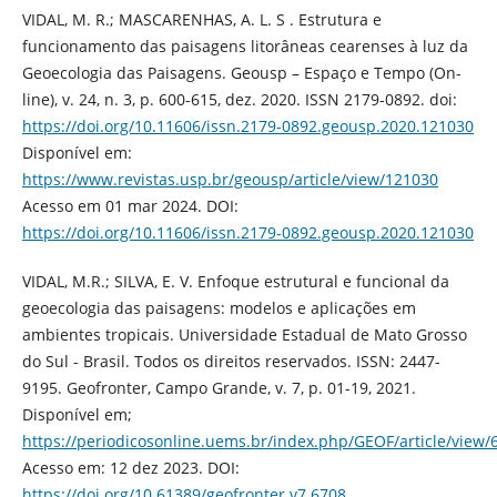
VIDAL, M. R.; MASCARENHAS, A. L. S . Estrutura e
funcionamento das paisagens litorâneas cearenses à luz da
Geoecologia das Paisagens. Geousp – Espaço e Tempo (On-
line), v. 24, n. 3, p. 600-615, dez. 2020. ISSN 2179-0892. doi:
https://doi.org/10.11606/issn.2179-0892.geousp.2020.121030
Disponível em:
https://www.revistas.usp.br/geousp/article/view/121030
Acesso em 01 mar 2024. DOI:
https://doi.org/10.11606/issn.2179-0892.geousp.2020.121030
VIDAL, M.R.; SILVA, E. V. Enfoque estrutural e funcional da
geoecologia das paisagens: modelos e aplicações em
ambientes tropicais. Universidade Estadual de Mato Grosso
do Sul - Brasil. Todos os direitos reservados. ISSN: 2447-
9195. Geofronter, Campo Grande, v. 7, p. 01-19, 2021.
Disponível em;
https://periodicosonline.uems.br/index.php/GEOF/article/view/
Acesso em: 12 dez 2023. DOI:
https://doi.org/10.61389/geofronter.v7.6708