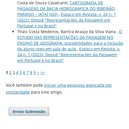
Costa de Souza Cavalcanti,
CARTOGRAFIA DE
PAISAGENS DA BACIA HIDROGRÁFICA DO RIBEIRÃO
PARAÍSO – JATAÍ (GO)
,
Espaço em Revista: v. 24 n. 1
(2022): Dossiê "Representações da Paisagem em
Portugal e no Brasil"
Thais Costa Medeiros, Bartira Araújo da Silva Viana ,
O
ESTUDO DAS REPRESENTAÇÕES DA PAISAGEM NO
ENSINO DE GEOGRAFIA: possibilidades para a inclusão
do aluno cego em sala de aula
,
Espaço em Revista: v.
24 n. 1 (2022): Dossiê "Representações da Paisagem
em Portugal e no Brasil"
1
2
3
4
5
6
7
8
9
>
>>
Você também pode
iniciar uma pesquisa avançada por
similaridade
para este artigo.
Enviar Submissão