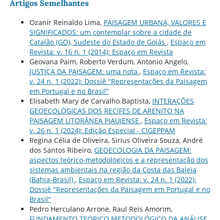
Artigos Semelhantes
Ozanir Reinaldo Lima,
PAISAGEM URBANA, VALORES E
SIGNIFICADOS: um contemplar sobre a cidade de
Catalão (GO), Sudeste do Estado de Goiás
,
Espaço em
Revista: v. 16 n. 1 (2014): Espaço em Revista
Geovana Paim, Roberto Verdum, Antonio Angelo,
JUSTIÇA DA PAISAGEM: uma nota
,
Espaço em Revista:
v. 24 n. 1 (2022): Dossiê "Representações da Paisagem
em Portugal e no Brasil"
Elisabeth Mary de Carvalho Baptista,
INTERAÇÕES
GEOECOLÓGICAS DOS RECIFES DE ARENITO NA
PAISAGEM LITORÂNEA PIAUIENSE
,
Espaço em Revista:
v. 26 n. 1 (2024): Edição Especial - CIGEPPAM
Regina Célia de Oliveira, Sirius Oliveira Souza, André
dos Santos Ribeiro,
GEOECOLOGIA DA PAISAGEM:
aspectos teórico-metodológicos e a representação dos
sistemas ambientais na região da Costa das Baleia
(Bahia-Brasil)
,
Espaço em Revista: v. 24 n. 1 (2022):
Dossiê "Representações da Paisagem em Portugal e no
Brasil"
Pedro Herculano Arrone, Raul Reis Amorim,
FUNDAMENTO TEÓRICO METODOLÓGICO DA ANÁLISE