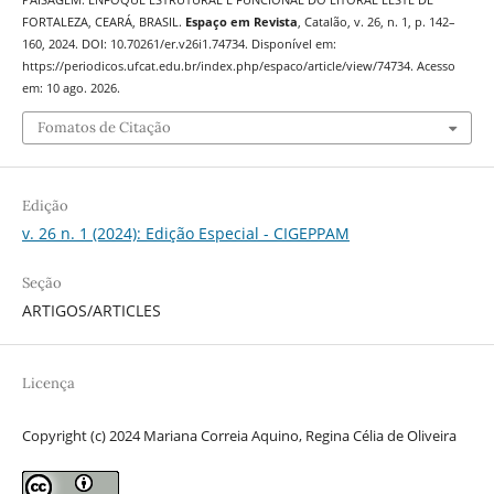
PAISAGEM: ENFOQUE ESTRUTURAL E FUNCIONAL DO LITORAL LESTE DE
FORTALEZA, CEARÁ, BRASIL.
Espaço em Revista
, Catalão, v. 26, n. 1, p. 142–
160, 2024. DOI: 10.70261/er.v26i1.74734. Disponível em:
https://periodicos.ufcat.edu.br/index.php/espaco/article/view/74734. Acesso
em: 10 ago. 2026.
Fomatos de Citação
Edição
v. 26 n. 1 (2024): Edição Especial - CIGEPPAM
Seção
ARTIGOS/ARTICLES
Licença
Copyright (c) 2024 Mariana Correia Aquino, Regina Célia de Oliveira