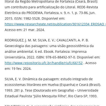
litoral da Região Metropolitana de Fortaleza (Ceará, Brasil):
um contributo para artificialização do Litoral. REDE-Revista
Eletrônica do PRODEMA, Fortaleza, v. 9, n. 1, p. 73-86, jun.
2015. ISSN: 1982-5528. Disponível em:
https://www.researchgate.net/publication/301612334_ER
Acesso em: 21 mar. 2024.
RODRIGUEZ, J. M. M; SILVA, E. V.; CAVALCANTI, A. P. B.
Geoecologia das paisagens: uma visão geossistêmica da
análise ambiental. 6 ed. Ebook. Fortaleza: Imprensa
Universitária, 2022. ISBN: 978-65-88492-97-0. Disponível em:
http://www.repositorio.ufc.br/handle/riufc/66152
. Acesso
em: 19 fev. 2024.
SILVA, E. V. Dinâmica da paisagem: estudo integrado de
ecossistemas litorâneo em Huelva (Espanha) e Ceará (Brasil).
1993. 281 p. Tese (Doutorado em Geografia) – Universidade
Estadual Paulista “Júlio Mesquita Filho”, Rio Claro-SP, 1993.