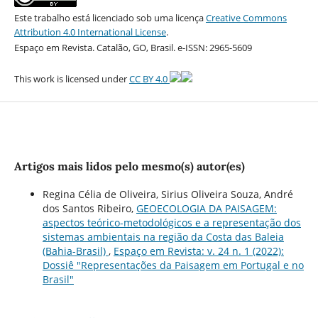
Este trabalho está licenciado sob uma licença
Creative Commons
Attribution 4.0 International License
.
Espaço em Revista. Catalão, GO, Brasil. e-ISSN: 2965-5609
This work is licensed under
CC BY 4.0
Artigos mais lidos pelo mesmo(s) autor(es)
Regina Célia de Oliveira, Sirius Oliveira Souza, André
dos Santos Ribeiro,
GEOECOLOGIA DA PAISAGEM:
aspectos teórico-metodológicos e a representação dos
sistemas ambientais na região da Costa das Baleia
(Bahia-Brasil)
,
Espaço em Revista: v. 24 n. 1 (2022):
Dossiê "Representações da Paisagem em Portugal e no
Brasil"