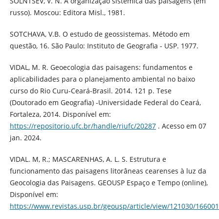
SOLNTSEV, V. N. A organização sistêmica das paisagens (em
russo). Moscou: Editora Misl., 1981.
SOTCHAVA, V.B. O estudo de geossistemas. Método em
questão, 16. São Paulo: Instituto de Geografia - USP. 1977.
VIDAL, M. R. Geoecologia das paisagens: fundamentos e
aplicabilidades para o planejamento ambiental no baixo
curso do Rio Curu-Ceará-Brasil. 2014. 121 p. Tese
(Doutorado em Geografia) -Universidade Federal do Ceará,
Fortaleza, 2014. Disponível em:
https://repositorio.ufc.br/handle/riufc/20287
. Acesso em 07
jan. 2024.
VIDAL. M, R.; MASCARENHAS, A. L. S. Estrutura e
funcionamento das paisagens litorâneas cearenses à luz da
Geocologia das Paisagens. GEOUSP Espaço e Tempo (online),
Disponível em:
https://www.revistas.usp.br/geousp/article/view/121030/166001