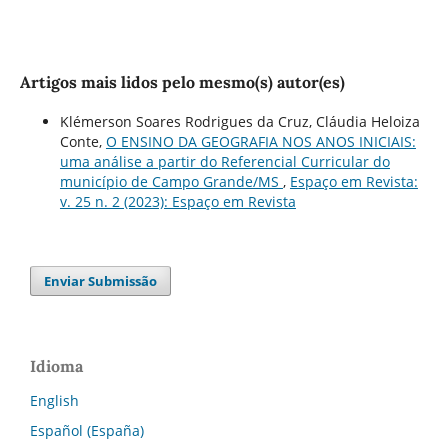
Artigos mais lidos pelo mesmo(s) autor(es)
Klémerson Soares Rodrigues da Cruz, Cláudia Heloiza
Conte,
O ENSINO DA GEOGRAFIA NOS ANOS INICIAIS:
uma análise a partir do Referencial Curricular do
município de Campo Grande/MS
,
Espaço em Revista:
v. 25 n. 2 (2023): Espaço em Revista
Enviar Submissão
Idioma
English
Español (España)