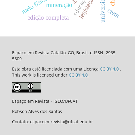
universidade
meio físico
mineração
cfem
edição completa
Espaço em Revista.Catalão, GO, Brasil. e-ISSN: 2965-
5609
Esta obra está licenciada com uma Licença
CC BY 4.0
.
This work is licensed under
CC BY 4.0
Espaço em Revista - IGEO/UFCAT
Robson Alves dos Santos
Contato: espacoemrevista@ufcat.edu.br