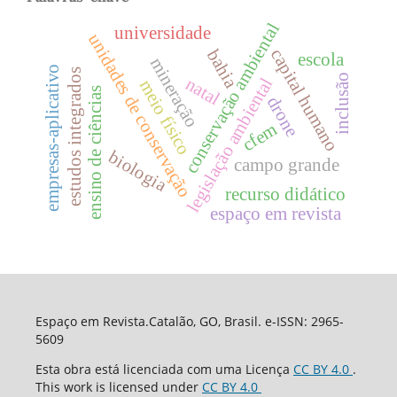
conservação ambiental
universidade
unidades de conservação
capital humano
bahia
escola
mineração
empresas-aplicativo
estudos integrados
inclusão
natal
legislação ambiental
meio físico
ensino de ciências
drone
cfem
biologia
campo grande
recurso didático
espaço em revista
Espaço em Revista.Catalão, GO, Brasil. e-ISSN: 2965-
5609
Esta obra está licenciada com uma Licença
CC BY 4.0
.
This work is licensed under
CC BY 4.0