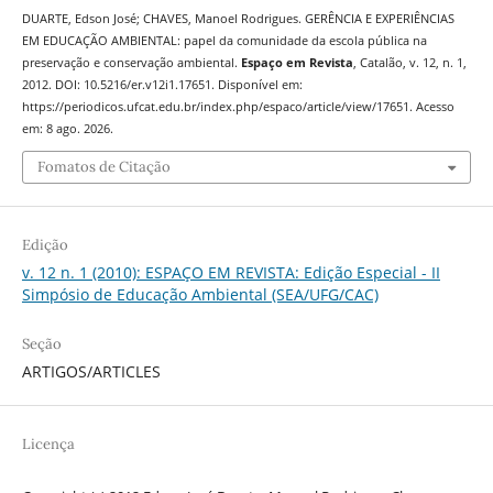
DUARTE, Edson José; CHAVES, Manoel Rodrigues. GERÊNCIA E EXPERIÊNCIAS
EM EDUCAÇÃO AMBIENTAL: papel da comunidade da escola pública na
preservação e conservação ambiental.
Espaço em Revista
, Catalão, v. 12, n. 1,
2012. DOI: 10.5216/er.v12i1.17651. Disponível em:
https://periodicos.ufcat.edu.br/index.php/espaco/article/view/17651. Acesso
em: 8 ago. 2026.
Fomatos de Citação
Edição
v. 12 n. 1 (2010): ESPAÇO EM REVISTA: Edição Especial - II
Simpósio de Educação Ambiental (SEA/UFG/CAC)
Seção
ARTIGOS/ARTICLES
Licença