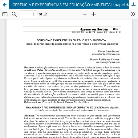
GERÊNCIA E EXPERIÊNCIAS EM EDUCAÇÃO AMBIENTAL: papel da comunidade da escola pública na preservação e conservação ambiental