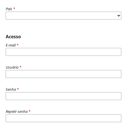
País
*
Acesso
E-mail
*
Usuário
*
Senha
*
Repetir senha
*