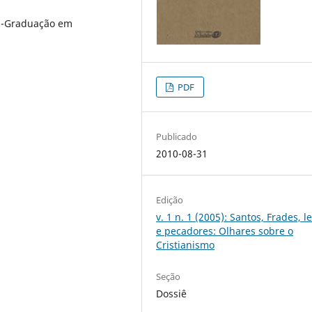
ós-Graduação em
PDF
Publicado
2010-08-31
Edição
v. 1 n. 1 (2005): Santos, Frades, l
e pecadores: Olhares sobre o
Cristianismo
Seção
Dossiê