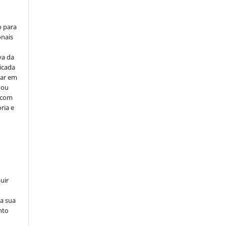
o para
onais
va da
icada
car em
 ou
, com
ria e
uir
na sua
nto