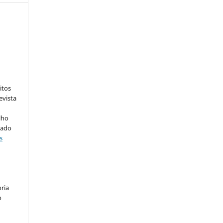
:
itos
evista
lho
iado
s
ria
o