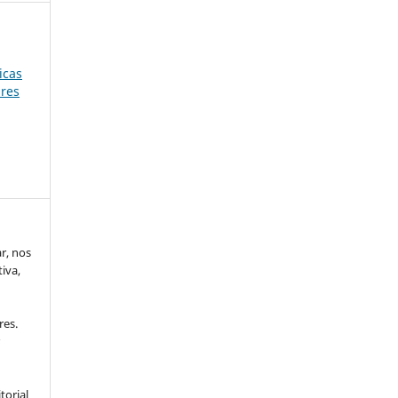
icas
ares
ar, nos
iva,
res.
r
torial