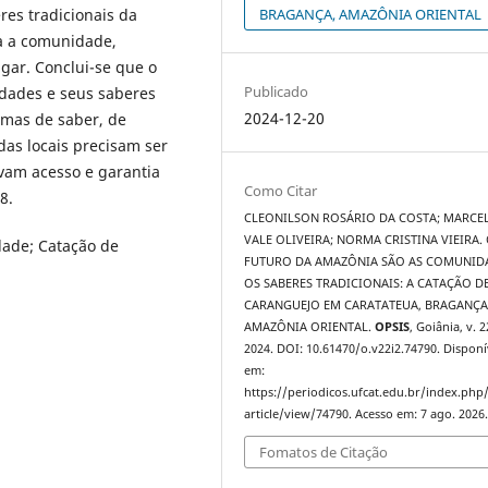
BRAGANÇA, AMAZÔNIA ORIENTAL
res tradicionais da
a a comunidade,
gar. Conclui-se que o
Publicado
dades e seus saberes
2024-12-20
ormas de saber, de
as locais precisam ser
ovam acesso e garantia
Como Citar
8.
CLEONILSON ROSÁRIO DA COSTA; MARCE
VALE OLIVEIRA; NORMA CRISTINA VIEIRA.
ade; Catação de
FUTURO DA AMAZÔNIA SÃO AS COMUNID
OS SABERES TRADICIONAIS: A CATAÇÃO D
CARANGUEJO EM CARATATEUA, BRAGANÇA
AMAZÔNIA ORIENTAL.
OPSIS
, Goiânia, v. 2
2024. DOI: 10.61470/o.v22i2.74790. Disponí
em:
https://periodicos.ufcat.edu.br/index.php
article/view/74790. Acesso em: 7 ago. 2026
Fomatos de Citação