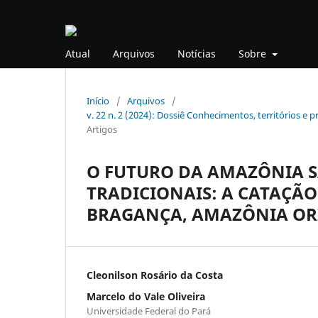
Atual
Arquivos
Notícias
Sobre
Início
/
Arquivos
/
v. 22 n. 2 (2024): Dossiê Conhecimentos, territórios e p
Artigos
O FUTURO DA AMAZÔNIA S
TRADICIONAIS: A CATAÇÃ
BRAGANÇA, AMAZÔNIA OR
Cleonilson Rosário da Costa
Marcelo do Vale Oliveira
Universidade Federal do Pará