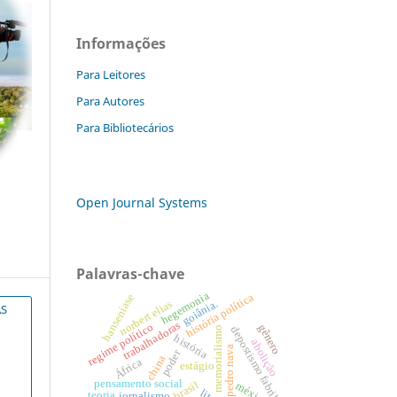
Informações
Para Leitores
Para Autores
Para Bibliotecários
Open Journal Systems
Palavras-chave
hegemonia
história política
hanseníase
norbert elias
goiânia.
AS
trabalhadoras
regime político
gênero
depostismo fabril
memorialismo
história
abolição
pedro nava
poder
china
África
estágio
pensamento social
brasil
méxico
teoria
jornalismo