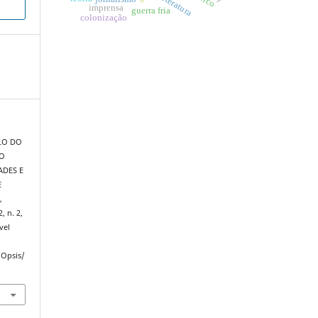
literatura
imprensa
guerra fria
colonização
LO DO
 O
ADES E
E
,
2, n. 2,
vel
/Opsis/
.