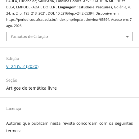
PAULA, Luciane de; SANT’ANA, Carolina Gomes. A “VERDADEIRA MULHER”:
BELA, EMPODERADA E DO LER .
Linguagem: Estudos e Pesquisas
, Goiânia, v.
24, n. 2, p. 195–218, 2021. DOI: 10.5216/lep.v24i2.65394. Disponível em:
https://periodicos.ufcat.edu.br/index.php/lep/article/view/65394. Acesso em: 7
ago. 2026.
Fomatos de Citação
Edição
v. 24 n. 2 (2020)
Seção
Artigos de temática livre
Licença
Autores que publicam nesta revista concordam com os seguintes
termos: