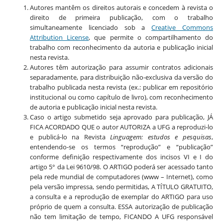
Autores mantêm os direitos autorais e concedem à revista o
direito de primeira publicação, com o trabalho
simultaneamente licenciado sob a
Creative Commons
Attribution License
, que permite o compartilhamento do
trabalho com reconhecimento da autoria e publicação inicial
nesta revista.
Autores têm autorização para assumir contratos adicionais
separadamente, para distribuição não-exclusiva da versão do
trabalho publicada nesta revista (ex.: publicar em repositório
institucional ou como capítulo de livro), com reconhecimento
de autoria e publicação inicial nesta revista.
Caso o artigo submetido seja aprovado para publicação, JÁ
FICA ACORDADO QUE o autor AUTORIZA a UFG a reproduzi-lo
e publicá-lo na Revista
Linguagem: estudos e pesquisas
,
entendendo-se os termos “reprodução” e “publicação”
conforme definição respectivamente dos incisos VI e I do
artigo 5° da Lei 9610/98. O ARTIGO poderá ser acessado tanto
pela rede mundial de computadores (www – Internet), como
pela versão impressa, sendo permitidas, A TÍTULO GRATUITO,
a consulta e a reprodução de exemplar do ARTIGO para uso
próprio de quem a consulta. ESSA autorização de publicação
não tem limitação de tempo, FICANDO A UFG responsável