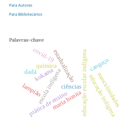
Para Autores
Para Bibliotecários
Palavras-chave
covid-19
estadualização
educação escolar indígena
cangaço
química
kokama
escola indígena
dadá
masculinidades
educação indígena
lampião
ciências
maria bonita
prática de ensino