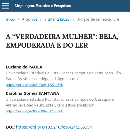
Linguagem: Estudos e Pesquisas
Início
/
Arquivos
/
v. 24 n. 2 (2020)
/
Artigos de temática livre
A “VERDADEIRA MULHER”: BELA,
EMPODERADA E DO LER
Luciane de PAULA
Universidade Estadual Paulista (Unesp), campus de Assis, Assis, São
Paulo, Brasil, lucianedepaula1@gmail.com
https://orcid.org/0000-0003-1727-0376
Carolina Gomes SANT’ANA
Universidade Estadual Paulista (Unesp), campus de Araraquara,
Araraquara, São Paulo, Brasil, carolgs03@gmail.com
https://orcid.org/0000-0002-0121-556X
https://doi.org/10.5216/lep.v24i2.65394
DOI: