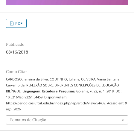
PDF
Publicado
08/16/2018
Como Citar
CARDOSO, Janaina da Silva; COUTINHO, Juliana; OLIVEIRA, Vania Santana
Carvalho de. REFLEXÃO SOBRE DIFERENTES CONCEPÇÕES DE EDUCAÇÃO
BILÍNGUE.
Linguagem: Estudos e Pesquisas
, Goiânia, v. 22, n. 1, 2018. DOI:
10.5216/lep.v22i1.54459. Disponível em:
https://periodicos.ufcat.edu.br/index.php/lep/article/view/54459. Acesso em: 9
ago. 2026.
Fomatos de Citação