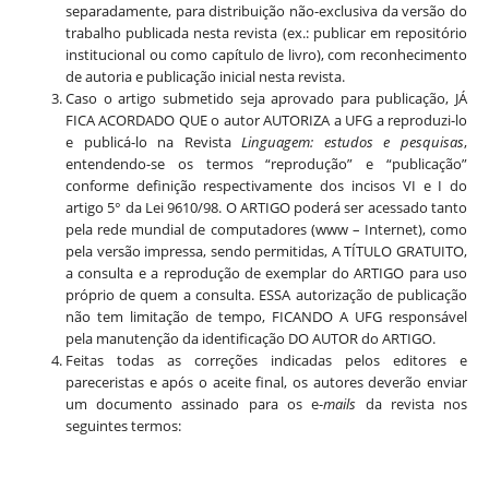
separadamente, para distribuição não-exclusiva da versão do
trabalho publicada nesta revista (ex.: publicar em repositório
institucional ou como capítulo de livro), com reconhecimento
de autoria e publicação inicial nesta revista.
Caso o artigo submetido seja aprovado para publicação, JÁ
FICA ACORDADO QUE o autor AUTORIZA a UFG a reproduzi-lo
e publicá-lo na Revista
Linguagem: estudos e pesquisas
,
entendendo-se os termos “reprodução” e “publicação”
conforme definição respectivamente dos incisos VI e I do
artigo 5° da Lei 9610/98. O ARTIGO poderá ser acessado tanto
pela rede mundial de computadores (www – Internet), como
pela versão impressa, sendo permitidas, A TÍTULO GRATUITO,
a consulta e a reprodução de exemplar do ARTIGO para uso
próprio de quem a consulta. ESSA autorização de publicação
não tem limitação de tempo, FICANDO A UFG responsável
pela manutenção da identificação DO AUTOR do ARTIGO.
Feitas todas as correções indicadas pelos editores e
pareceristas e após o aceite final, os autores deverão enviar
um documento assinado para os e-
mails
da revista nos
seguintes termos: