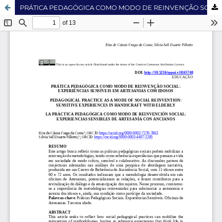
PRÁTICA PEDAGÓGICA COMO MODO DE REINVENÇÃO SOCIAL: EXPERIÊNCIAS SENSÍVEIS EM ARTESANIAS COM IDOSOS