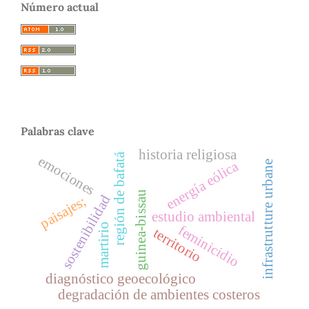
Número actual
Palabras clave
historia religiosa
región de bafatá
emociones
energía eólica
infrastrutture urbane
guinea-bissau
sostenibilidad
paisajes;
estudio ambiental
martirio
feminicidio
territorio
diagnóstico geoecológico
degradación de ambientes costeros