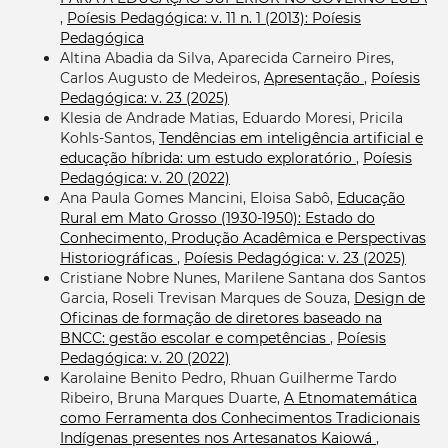
,
Poíesis Pedagógica: v. 11 n. 1 (2013): Poíesis
Pedagógica
Altina Abadia da Silva, Aparecida Carneiro Pires,
Carlos Augusto de Medeiros,
Apresentação
,
Poíesis
Pedagógica: v. 23 (2025)
Klesia de Andrade Matias, Eduardo Moresi, Pricila
Kohls-Santos,
Tendências em inteligência artificial e
educação híbrida: um estudo exploratório
,
Poíesis
Pedagógica: v. 20 (2022)
Ana Paula Gomes Mancini, Eloisa Sabô,
Educação
Rural em Mato Grosso (1930-1950): Estado do
Conhecimento, Produção Acadêmica e Perspectivas
Historiográficas
,
Poíesis Pedagógica: v. 23 (2025)
Cristiane Nobre Nunes, Marilene Santana dos Santos
Garcia, Roseli Trevisan Marques de Souza,
Design de
Oficinas de formação de diretores baseado na
BNCC: gestão escolar e competências
,
Poíesis
Pedagógica: v. 20 (2022)
Karolaine Benito Pedro, Rhuan Guilherme Tardo
Ribeiro, Bruna Marques Duarte,
A Etnomatemática
como Ferramenta dos Conhecimentos Tradicionais
Indígenas presentes nos Artesanatos Kaiowá
,