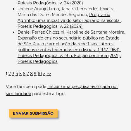
Poíesis Pedagógica: v. 24 (2026)
Jociene Araujo Lima, Janaira Fernandes Teixeira,
Maria das Dores Mendes Segundo,
Programa
Agrinho: uma iniciativa do setor agrário na escola
,
Poíesis Pedagógica: v. 22 (2024)
Daniel Ferraz Chiozzini, Karoline de Santana Moreira,
Expansão do ensino secundário público no Estado
de São Paulo e ampliação da rede física: atores
políticos e entes federados em disputa (1947-1963)
,
Poíesis Pedagógica: v. 19 n. Edição contínua (2021):
Poíesis Pedagógica
1
2
3
4
5
6
7
8
9
10
>
>>
Você também pode
iniciar uma pesquisa avançada por
similaridade
para este artigo.
ENVIAR SUBMISSÃO