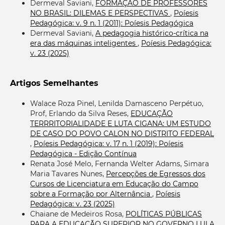
Dermeval Saviani,
FORMAÇÃO DE PROFESSORES
NO BRASIL: DILEMAS E PERSPECTIVAS
,
Poíesis
Pedagógica: v. 9 n. 1 (2011): Poíesis Pedagógica
Dermeval Saviani,
A pedagogia histórico-crítica na
era das máquinas inteligentes
,
Poíesis Pedagógica:
v. 23 (2025)
Artigos Semelhantes
Walace Roza Pinel, Lenilda Damasceno Perpétuo,
Prof, Erlando da Silva Reses,
EDUCAÇÃO
TERRRITORIALIDADE E LUTA CIGANA: UM ESTUDO
DE CASO DO POVO CALON NO DISTRITO FEDERAL
,
Poíesis Pedagógica: v. 17 n. 1 (2019): Poíesis
Pedagógica - Edição Contínua
Renata José Melo, Fernanda Welter Adams, Simara
Maria Tavares Nunes,
Percepções de Egressos dos
Cursos de Licenciatura em Educação do Campo
sobre a Formação por Alternância
,
Poíesis
Pedagógica: v. 23 (2025)
Chaiane de Medeiros Rosa,
POLÍTICAS PÚBLICAS
PARA A EDUCAÇÃO SUPERIOR NO GOVERNO LULA