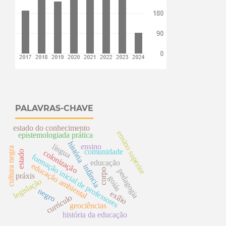
PALAVRAS-CHAVE
estado do conhecimento
ensino superior
epistemologiada prática
história
ensino
língua
cultura negra
comunidade
colonização
estado
formação inicial de professores
educação
educação ambiental
infância
pedagogia
corpo
práxis
goiás
legislação
negro
exílio
currículo
geociências
história da educação