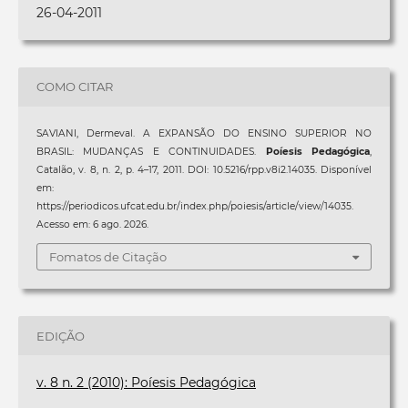
26-04-2011
COMO CITAR
SAVIANI, Dermeval. A EXPANSÃO DO ENSINO SUPERIOR NO
BRASIL: MUDANÇAS E CONTINUIDADES.
Poíesis Pedagógica
,
Catalão, v. 8, n. 2, p. 4–17, 2011. DOI: 10.5216/rpp.v8i2.14035. Disponível
em:
https://periodicos.ufcat.edu.br/index.php/poiesis/article/view/14035.
Acesso em: 6 ago. 2026.
Fomatos de Citação
EDIÇÃO
v. 8 n. 2 (2010): Poíesis Pedagógica