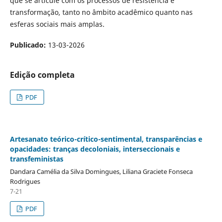
que se articule com os processos de resistência e
transformação, tanto no âmbito acadêmico quanto nas
esferas sociais mais amplas.
Publicado:
13-03-2026
Edição completa
PDF
Artesanato teórico-crítico-sentimental, transparências e
opacidades: tranças decoloniais, interseccionais e
transfeministas
Dandara Camélia da Silva Domingues, Liliana Graciete Fonseca
Rodrigues
7-21
PDF