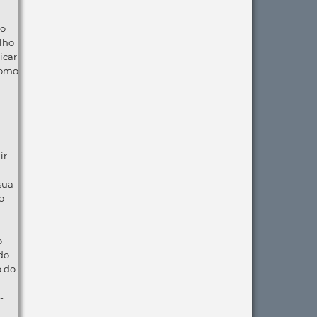
ão
lho
icar
como
ir
 sua
o
o
do
o do
-