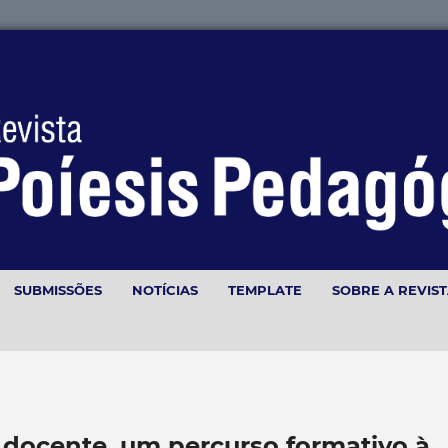
SUBMISSÕES
NOTÍCIAS
TEMPLATE
SOBRE A REVIS
docente, um percurso formativo à