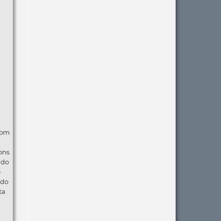
com
ons
ndo
o
 do
ta