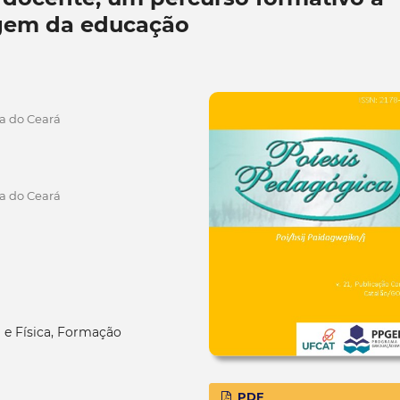
em da educação
ia do Ceará
ia do Ceará
 e Física, Formação
PDF