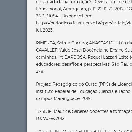
universidade na formação?. Revista on-line de 
Educacional, Araraquara, p. 1239–1259, 2017. DOI
2.2017.10841. Disponível em:
https://periodicos.fclar.unesp.br/rpge/article/v
jul. 2023.
PIMENTA, Selma Garrido; ANASTASIOU, Léa d
CAVALLET, Valdo José. Docência no Ensino Supe
caminhos. In: BARBOSA, Raquel Lazzari Leite (
educadores: desafios e perspectivas. São Paulo
278.
Projeto Pedagógico do Curso (PPC) de Licenci
Instituto Federal de Educação Ciência e Tecnol
campus Maranguape, 2019.
TARDIF, Maurice. Saberes docentes e formação 
RJ: Vozes,2012
ZAPPELLINI, M. B., & FEUERSCHÜTTE, S. G. (201