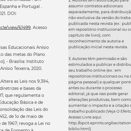
assumir contratos adicionais
Espanha e Portugal .
separadamente, para distribuiç
2021. DOI:
não-exclusiva da versão do traba
publicada nesta revista (ex.: publ
ticle/view/61499
. Acesso
em repositório institucional ou 
capítulo de livro), com
reconhecimento de autoria e
publicação inicial nesta revista.
isas Educacionais Anísio
nto das metas do Plano
3. Autores têm permissão e são
. - Brasília: Instituto
estimulados a publicar e distribu
nísio Teixeira, 2020.
seu trabalho online (ex.: em
repositórios institucionais ou na
.Altera as Leis nos 9.394,
página pessoal) a qualquer pont
antes ou durante o processo
iretrizes e bases da
editorial, já que isso pode gerar
007, que regulamenta o
alterações produtivas, bem com
ducação Básica e de
aumentar o impacto e a citação 
Consolidação das Leis do
trabalho publicado (Veja O Efeit
452, de 1o de maio de
Acesso Livre aqui:
http://opcit.eprints.org/oacitation
o de 1967; revoga a Lei no
biblio.html)
ítica de Fomento à