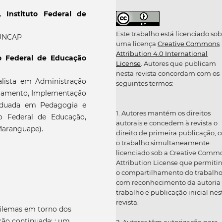
 ,
Instituto Federal de
Este trabalho está licenciado sob
FUNCAP
uma licença
Creative Commons
Attribution 4.0 International
to Federal de Educação
License
. Autores que publicam
nesta revista concordam com os
lista em Administração
seguintes termos:
ejamento, Implementação
raduada em Pedagogia e
1. Autores mantém os direitos
o Federal de Educação,
autorais e concedem à revista o
Maranguape).
direito de primeira publicação, 
o trabalho simultaneamente
licenciado sob a Creative Comm
Attribution License que permiti
o compartilhamento do trabalh
com reconhecimento da autoria
trabalho e publicação inicial nes
revista.
Dilemas em torno dos
ão continuada: : um
2. Autores têm autorização para