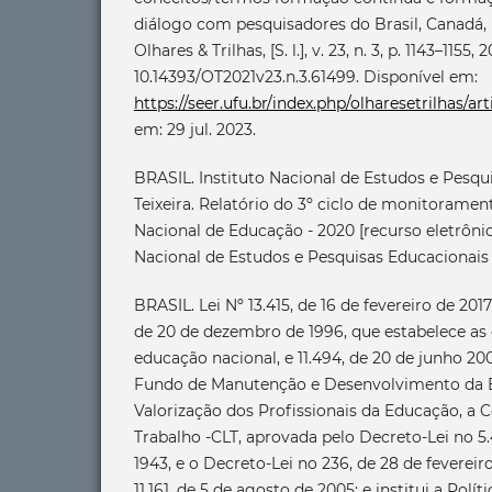
diálogo com pesquisadores do Brasil, Canadá, 
Olhares & Trilhas, [S. l.], v. 23, n. 3, p. 1143–1155, 
10.14393/OT2021v23.n.3.61499. Disponível em:
https://seer.ufu.br/index.php/olharesetrilhas/ar
em: 29 jul. 2023.
BRASIL. Instituto Nacional de Estudos e Pesqu
Teixeira. Relatório do 3º ciclo de monitorame
Nacional de Educação - 2020 [recurso eletrônico]
Nacional de Estudos e Pesquisas Educacionais A
BRASIL. Lei Nº 13.415, de 16 de fevereiro de 2017
de 20 de dezembro de 1996, que estabelece as d
educação nacional, e 11.494, de 20 de junho 2
Fundo de Manutenção e Desenvolvimento da E
Valorização dos Profissionais da Educação, a 
Trabalho -CLT, aprovada pelo Decreto-Lei no 5.
1943, e o Decreto-Lei no 236, de 28 de fevereir
11.161, de 5 de agosto de 2005; e institui a Pol