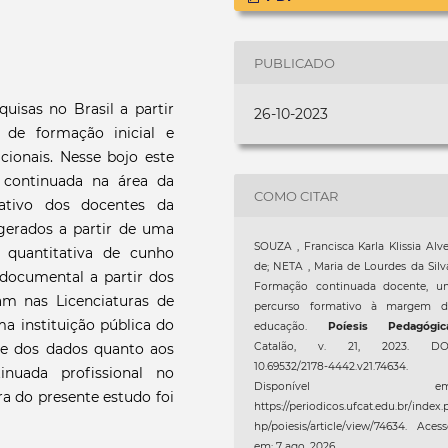
PUBLICADO
isas no Brasil a partir
26-10-2023
 de formação inicial e
acionais. Nesse bojo este
 continuada na área da
COMO CITAR
ativo dos docentes da
 gerados a partir de uma
SOUZA , Francisca Karla Klissia Alv
 quantitativa de cunho
de; NETA , Maria de Lourdes da Silv
, documental a partir dos
Formação continuada docente, u
m nas Licenciaturas de
percurso formativo à margem d
a instituição pública do
educação.
Poíesis Pedagógic
se dos dados quanto aos
Catalão, v. 21, 2023. DOI
10.69532/2178-4442.v21.74634.
nuada profissional no
Disponível em
a do presente estudo foi
https://periodicos.ufcat.edu.br/index.
hp/poiesis/article/view/74634. Aces
em: 7 ago. 2026.