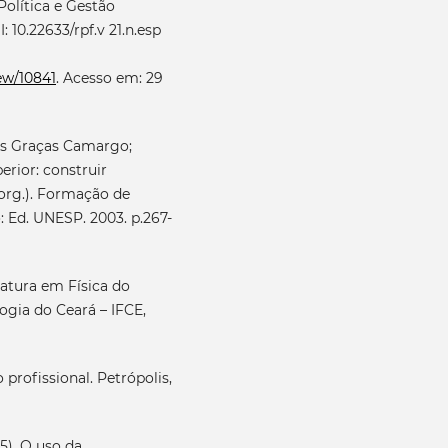
Política e Gestão
: 10.22633/rpf.v 21.n.esp
iew/10841
. Acesso em: 29
as Graças Camargo;
rior: construir
org.). Formação de
: Ed. UNESP. 2003. p.267-
atura em Física do
ogia do Ceará – IFCE,
profissional. Petrópolis,
5). O uso da