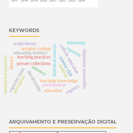
KEYWORDS
internship.
script theory
catholic education
historical sources
capoeira
seraphic college
supervised internship
educating territory
teaching practices
educational practices
science club
literacy
private collections
training
memory
capuchin friars
decoloniality
perception
teaching knowledge
environment
regency
education
ARQUIVAMENTO E PRESERVAÇÃO DIGITAL