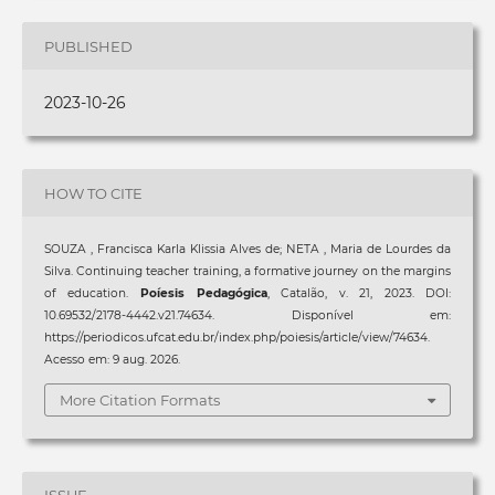
PUBLISHED
2023-10-26
HOW TO CITE
SOUZA , Francisca Karla Klissia Alves de; NETA , Maria de Lourdes da
Silva. Continuing teacher training, a formative journey on the margins
of education.
Poíesis Pedagógica
, Catalão, v. 21, 2023. DOI:
10.69532/2178-4442.v21.74634. Disponível em:
https://periodicos.ufcat.edu.br/index.php/poiesis/article/view/74634.
Acesso em: 9 aug. 2026.
More Citation Formats