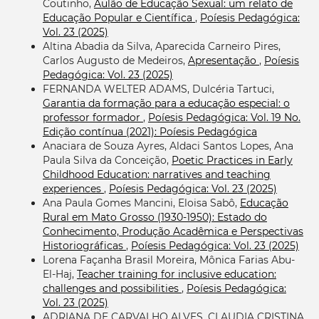
Coutinho,
Aulão de Educação Sexual: um relato de
Educação Popular e Científica
,
Poíesis Pedagógica:
Vol. 23 (2025)
Altina Abadia da Silva, Aparecida Carneiro Pires,
Carlos Augusto de Medeiros,
Apresentação
,
Poíesis
Pedagógica: Vol. 23 (2025)
FERNANDA WELTER ADAMS, Dulcéria Tartuci,
Garantia da formação para a educação especial: o
professor formador
,
Poíesis Pedagógica: Vol. 19 No.
Edição contínua (2021): Poíesis Pedagógica
Anaciara de Souza Ayres, Aldaci Santos Lopes, Ana
Paula Silva da Conceição,
Poetic Practices in Early
Childhood Education: narratives and teaching
experiences
,
Poíesis Pedagógica: Vol. 23 (2025)
Ana Paula Gomes Mancini, Eloisa Sabô,
Educação
Rural em Mato Grosso (1930-1950): Estado do
Conhecimento, Produção Acadêmica e Perspectivas
Historiográficas
,
Poíesis Pedagógica: Vol. 23 (2025)
Lorena Façanha Brasil Moreira, Mônica Farias Abu-
El-Haj,
Teacher training for inclusive education:
challenges and possibilities
,
Poíesis Pedagógica:
Vol. 23 (2025)
ADRIANA DE CARVALHO ALVES, CLAUDIA CRISTINA