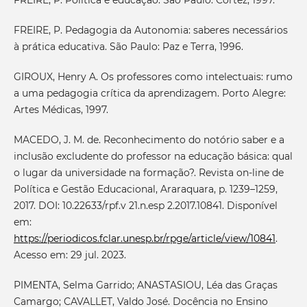
FREIRE, P. Política e educação. São Paulo: Cortez, 1997.
FREIRE, P. Pedagogia da Autonomia: saberes necessários
à prática educativa. São Paulo: Paz e Terra, 1996.
GIROUX, Henry A. Os professores como intelectuais: rumo
a uma pedagogia crítica da aprendizagem. Porto Alegre:
Artes Médicas, 1997.
MACEDO, J. M. de. Reconhecimento do notório saber e a
inclusão excludente do professor na educação básica: qual
o lugar da universidade na formação?. Revista on-line de
Política e Gestão Educacional, Araraquara, p. 1239–1259,
2017. DOI: 10.22633/rpf.v 21.n.esp 2.2017.10841. Disponível
em:
https://periodicos.fclar.unesp.br/rpge/article/view/10841
.
Acesso em: 29 jul. 2023.
PIMENTA, Selma Garrido; ANASTASIOU, Léa das Graças
Camargo; CAVALLET, Valdo José. Docência no Ensino