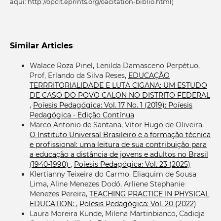
aqui: http://opcit.eprints.org/oacitation-biblio.html)
Similar Articles
Walace Roza Pinel, Lenilda Damasceno Perpétuo,
Prof, Erlando da Silva Reses,
EDUCAÇÃO
TERRRITORIALIDADE E LUTA CIGANA: UM ESTUDO
DE CASO DO POVO CALON NO DISTRITO FEDERAL
,
Poíesis Pedagógica: Vol. 17 No. 1 (2019): Poíesis
Pedagógica - Edição Contínua
Marco Antonio de Santana, Vitor Hugo de Oliveira,
O Instituto Universal Brasileiro e a formação técnica
e profissional: uma leitura de sua contribuição para
a educação a distância de jovens e adultos no Brasil
(1940-1990)
,
Poíesis Pedagógica: Vol. 23 (2025)
Klertianny Teixeira do Carmo, Eliaquim de Sousa
Lima, Aline Menezes Dodó, Arliene Stephanie
Menezes Pereira,
TEACHING PRACTICE IN PHYSICAL
EDUCATION:
,
Poíesis Pedagógica: Vol. 20 (2022)
Laura Moreira Kunde, Milena Martinbianco, Cadidja