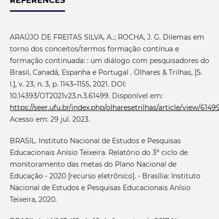
REFERENCES
ARAÚJO DE FREITAS SILVA, A..; ROCHA, J. G. Dilemas em
torno dos conceitos/termos formação contínua e
formação continuada: : um diálogo com pesquisadores do
Brasil, Canadá, Espanha e Portugal . Olhares & Trilhas, [S.
l.], v. 23, n. 3, p. 1143–1155, 2021. DOI:
10.14393/OT2021v23.n.3.61499. Disponível em:
https://seer.ufu.br/index.php/olharesetrilhas/article/view/6149
Acesso em: 29 jul. 2023.
BRASIL. Instituto Nacional de Estudos e Pesquisas
Educacionais Anísio Teixeira. Relatório do 3º ciclo de
monitoramento das metas do Plano Nacional de
Educação - 2020 [recurso eletrônico]. - Brasília: Instituto
Nacional de Estudos e Pesquisas Educacionais Anísio
Teixeira, 2020.