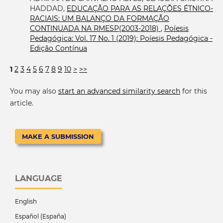
HADDAD,
EDUCAÇÃO PARA AS RELAÇÕES ÉTNICO-
RACIAIS: UM BALANÇO DA FORMAÇÃO
CONTINUADA NA RMESP(2003-2018)
,
Poíesis
Pedagógica: Vol. 17 No. 1 (2019): Poíesis Pedagógica -
Edição Contínua
1
2
3
4
5
6
7
8
9
10
>
>>
You may also
start an advanced similarity search
for this
article.
MAKE A SUBMISSION
LANGUAGE
English
Español (España)