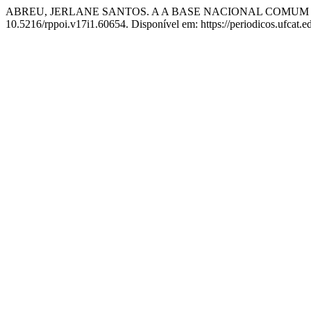
ABREU, JERLANE SANTOS. A A BASE NACIONAL COMU
10.5216/rppoi.v17i1.60654. Disponível em: https://periodicos.ufcat.e