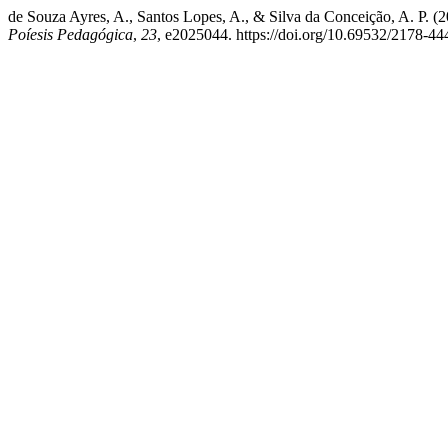
de Souza Ayres, A., Santos Lopes, A., & Silva da Conceição, A. P. (20
Poíesis Pedagógica
,
23
, e2025044. https://doi.org/10.69532/2178-4