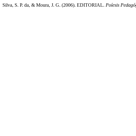
Silva, S. P. da, & Moura, J. G. (2006). EDITORIAL.
Poíesis Pedagó