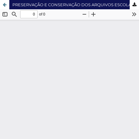
PRESERVAÇÃO E CONSERVAÇÃO DOS ARQUIVOS ESCOLARES — LABORATÓRIO DE ENSINO E PESQUISA EM HISTÓRIA DA EDUCAÇÃO — LEPHE/UEL