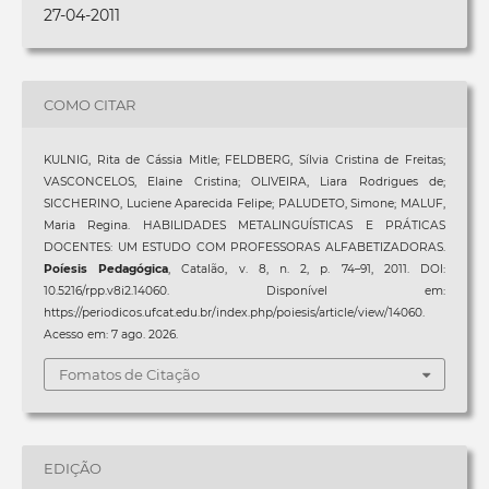
27-04-2011
COMO CITAR
KULNIG, Rita de Cássia Mitle; FELDBERG, Sílvia Cristina de Freitas;
VASCONCELOS, Elaine Cristina; OLIVEIRA, Liara Rodrigues de;
SICCHERINO, Luciene Aparecida Felipe; PALUDETO, Simone; MALUF,
Maria Regina. HABILIDADES METALINGUÍSTICAS E PRÁTICAS
DOCENTES: UM ESTUDO COM PROFESSORAS ALFABETIZADORAS.
Poíesis Pedagógica
, Catalão, v. 8, n. 2, p. 74–91, 2011. DOI:
10.5216/rpp.v8i2.14060. Disponível em:
https://periodicos.ufcat.edu.br/index.php/poiesis/article/view/14060.
Acesso em: 7 ago. 2026.
Fomatos de Citação
EDIÇÃO