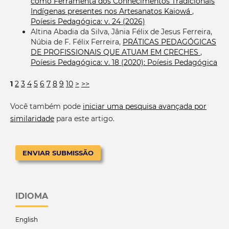
como Ferramenta dos Conhecimentos Tradicionais
Indígenas presentes nos Artesanatos Kaiowá
,
Poíesis Pedagógica: v. 24 (2026)
Altina Abadia da Silva, Jânia Félix de Jesus Ferreira,
Núbia de F. Félix Ferreira,
PRÁTICAS PEDAGÓGICAS
DE PROFISSIONAIS QUE ATUAM EM CRECHES
,
Poíesis Pedagógica: v. 18 (2020): Poíesis Pedagógica
1
2
3
4
5
6
7
8
9
10
>
>>
Você também pode
iniciar uma pesquisa avançada por
similaridade
para este artigo.
ENVIAR SUBMISSÃO
IDIOMA
English