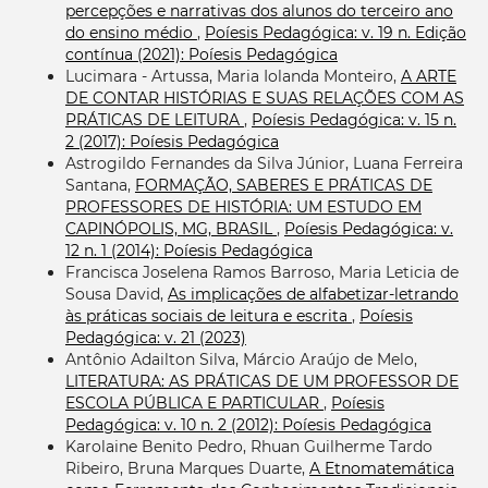
percepções e narrativas dos alunos do terceiro ano
do ensino médio
,
Poíesis Pedagógica: v. 19 n. Edição
contínua (2021): Poíesis Pedagógica
Lucimara - Artussa, Maria Iolanda Monteiro,
A ARTE
DE CONTAR HISTÓRIAS E SUAS RELAÇÕES COM AS
PRÁTICAS DE LEITURA
,
Poíesis Pedagógica: v. 15 n.
2 (2017): Poíesis Pedagógica
Astrogildo Fernandes da Silva Júnior, Luana Ferreira
Santana,
FORMAÇÃO, SABERES E PRÁTICAS DE
PROFESSORES DE HISTÓRIA: UM ESTUDO EM
CAPINÓPOLIS, MG, BRASIL
,
Poíesis Pedagógica: v.
12 n. 1 (2014): Poíesis Pedagógica
Francisca Joselena Ramos Barroso, Maria Leticia de
Sousa David,
As implicações de alfabetizar-letrando
às práticas sociais de leitura e escrita
,
Poíesis
Pedagógica: v. 21 (2023)
Antônio Adailton Silva, Márcio Araújo de Melo,
LITERATURA: AS PRÁTICAS DE UM PROFESSOR DE
ESCOLA PÚBLICA E PARTICULAR
,
Poíesis
Pedagógica: v. 10 n. 2 (2012): Poíesis Pedagógica
Karolaine Benito Pedro, Rhuan Guilherme Tardo
Ribeiro, Bruna Marques Duarte,
A Etnomatemática