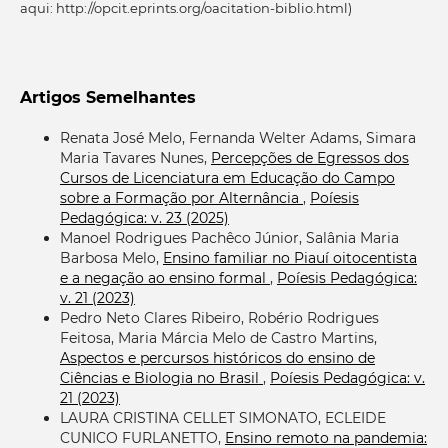
aqui: http://opcit.eprints.org/oacitation-biblio.html)
Artigos Semelhantes
Renata José Melo, Fernanda Welter Adams, Simara
Maria Tavares Nunes,
Percepções de Egressos dos
Cursos de Licenciatura em Educação do Campo
sobre a Formação por Alternância
,
Poíesis
Pedagógica: v. 23 (2025)
Manoel Rodrigues Pachêco Júnior, Salânia Maria
Barbosa Melo,
Ensino familiar no Piauí oitocentista
e a negação ao ensino formal
,
Poíesis Pedagógica:
v. 21 (2023)
Pedro Neto Clares Ribeiro, Robério Rodrigues
Feitosa, Maria Márcia Melo de Castro Martins,
Aspectos e percursos históricos do ensino de
Ciências e Biologia no Brasil
,
Poíesis Pedagógica: v.
21 (2023)
LAURA CRISTINA CELLET SIMONATO, ECLEIDE
CUNICO FURLANETTO,
Ensino remoto na pandemia: