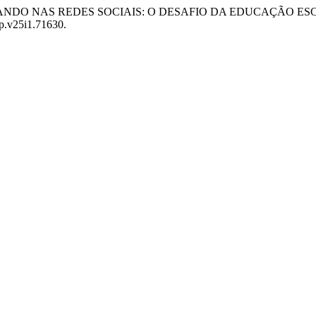
22. “REMANDO NAS REDES SOCIAIS: O DESAFIO DA EDUCAÇ
ep.v25i1.71630.