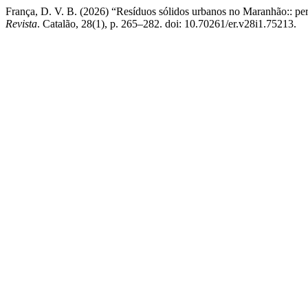
França, D. V. B. (2026) “Resíduos sólidos urbanos no Maranhão:: pe
Revista
. Catalão, 28(1), p. 265–282. doi: 10.70261/er.v28i1.75213.