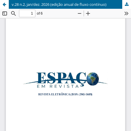
v.28 n.2, jan/dez. 2026 (edição anual de fluxo contínuo)