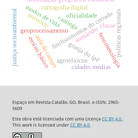
modos de vida
cartografia digital
justiça socioambiental
políticas regionais
fitofisionomias do cerrado
território
oficialidade
caatinga
classe
semiárido
geoprocessamento
fenomenologia
aula de campo
ensino básico
granja do ipê
agrotóxicos
cidades médias
Espaço em Revista.Catalão, GO, Brasil. e-ISSN: 2965-
5609
Esta obra está licenciada com uma Licença
CC BY 4.0
.
This work is licensed under
CC BY 4.0