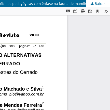
Baixar
PROJETO “A PEGADA”: FOTOS, GESSO E RASTROS COMO ALTERNATIVAS PARA VALORIZAÇÃO DA BIODIVERSIDADE DO CERRADO: oficinas pedagógicas com ênfase na fauna de mamíferos silvestres do Cerrado