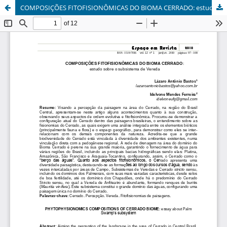
COMPOSIÇÕES FITOFISIONÔMICAS DO BIOMA CERRADO: estudo sobre o subsistema de Vereda