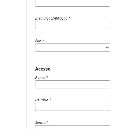
Instituição/Afiliação
*
País
*
Acesso
E-mail
*
Usuário
*
Senha
*