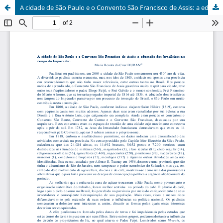
A cidade de São Paulo e o Convento São Francisco de Assis: a educação dos brasileiros no tempo do Imperador