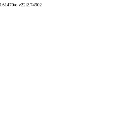
/10.61470/o.v22i2.74902