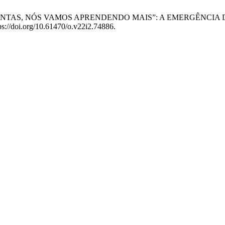
MENTE, JUNTAS, NÓS VAMOS APRENDENDO MAIS”: A EMERGÊ
tps://doi.org/10.61470/o.v22i2.74886.